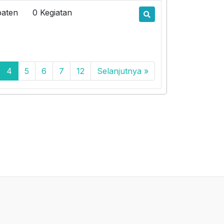
paten
0 Kegiatan
4
5
6
7
12
Selanjutnya »