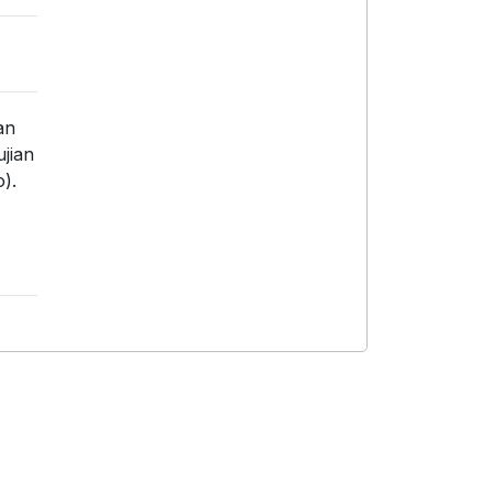
an
jian
).