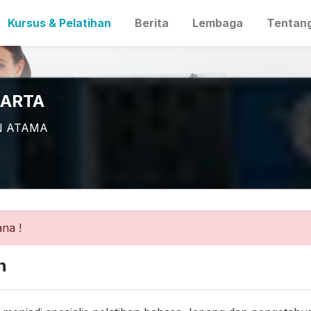
Kursus & Pelatihan
Berita
Lembaga
Tentan
KARTA
N ATAMA
na !
n