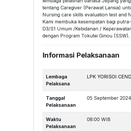
lembaga pelatihan bahasa Jepang yang 
tentang Caregiver (Perawat Lansia) unt
Nursing care skills evaluation test and
Kami membuka kesempatan bagi putra-
D3/S1 Umum /Kebidanan / Keperawatan y
dengan Program Tokutei Ginou (SSW).
Informasi Pelaksanaan
Lembaga
LPK YORISOI CE
Pelaksana
Tanggal
05 September 202
Pelaksanaan
Waktu
08:00 WIB
Pelaksanaan