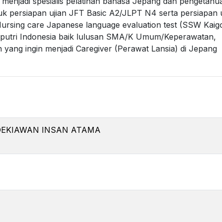
menjadi spesialis pelatihan bahasa Jepang dan pengetahu
uk persiapan ujian JFT Basic A2/JLPT N4 serta persiapan u
 Nursing care Japanese language evaluation test (SSW Kaigo
putri Indonesia baik lulusan SMA/K Umum/Keperawatan,
ang ingin menjadi Caregiver (Perawat Lansia) di Jepang
NDEKIAWAN INSAN ATAMA
4