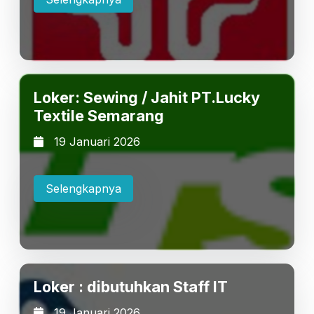
Loker: Sewing / Jahit PT.Lucky
Textile Semarang
19 Januari 2026
Selengkapnya
Loker : dibutuhkan Staff IT
19 Januari 2026