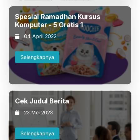
Spesial Ramadhan Kursus
Komputer - 5 Gratis 1
04 April 2022
Selengkapnya
Cek Judul Berita
23 Mei 2023
Selengkapnya