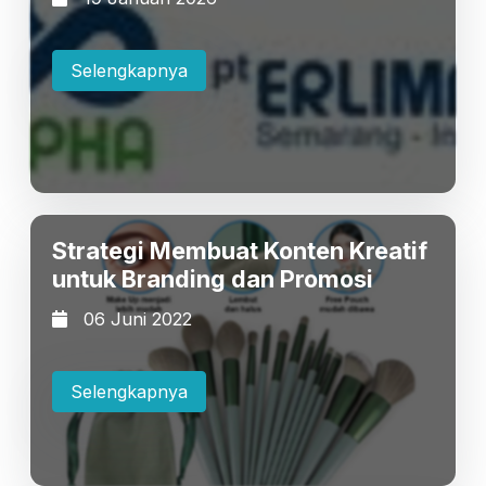
Selengkapnya
Strategi Membuat Konten Kreatif
untuk Branding dan Promosi
06 Juni 2022
Selengkapnya