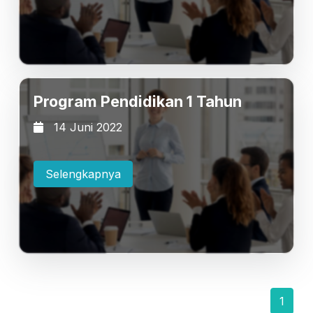
Program Pendidikan 1 Tahun
14 Juni 2022
Selengkapnya
1