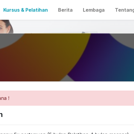
Kursus & Pelatihan
Berita
Lembaga
Tentan
A
na !
n