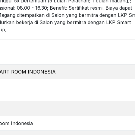
inggu: 5x pertemuan (5 bulan Pelatihan; 1 bulan magang);
nal: 08.00 - 16.30; Benefit: Sertifikat resmi, Biaya dapat
, Magang ditempatkan di Salon yang bermitra dengan LKP S
alurkan bekerja di Salon yang bermitra dengan LKP Smart
up,
MART ROOM INDONESIA
4
oom Indonesia