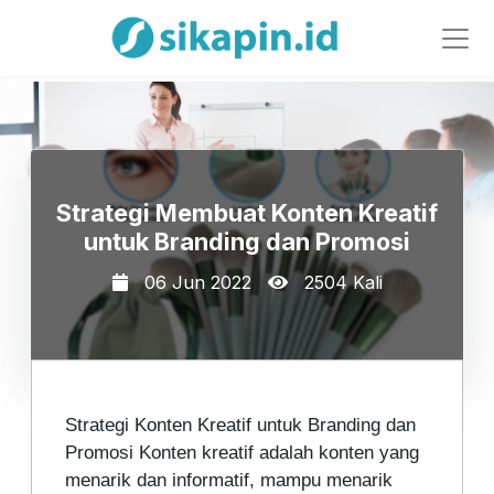
Strategi Konten Kreatif untuk Branding " />
Strategi Membuat Konten Kreatif
untuk Branding dan Promosi
06 Jun 2022
2504 Kali
Strategi Konten Kreatif untuk Branding dan
Promosi
Konten kreatif adalah konten yang
menarik dan informatif, mampu menarik