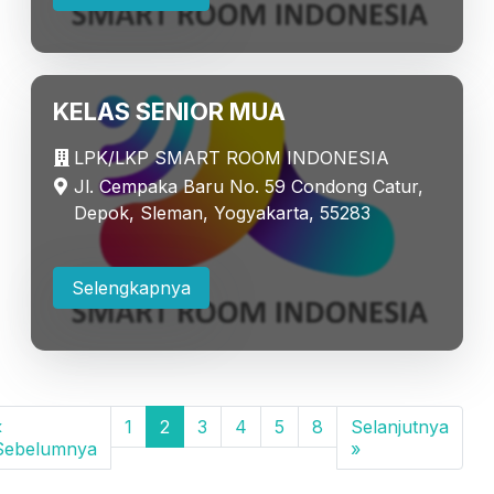
KELAS SENIOR MUA
LPK/LKP SMART ROOM INDONESIA
Jl. Cempaka Baru No. 59 Condong Catur,
Depok, Sleman, Yogyakarta, 55283
Selengkapnya
«
1
2
3
4
5
8
Selanjutnya
Sebelumnya
»